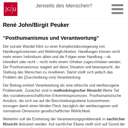
Zum
Johannes
Jenseits des Menschen?
Inhalt
Gutenberg-
springen
Universität
Mainz
Renè John/Birgit Peuker
"Posthumanismus und Verantwortung"
Der soziale Wandel führt zu einer Komplexitätssteigerung
von
Handlungskontexten und Wahlmöglichkeiten.
Handlungen können nicht
mehr einem Individuum allein und die Folgen einer Handlung – ob
intendiert oder nicht – nicht mehr einem Urheber zugeschrieben werden.
Der Posthumanismus reagiert auf diese Situation und beansprucht, die
Stellung des Menschen zu nivellieren. Damit stellt sich jedoch das
Problem der (Zuschreibung von) Verantwortung.
Der Beitrag erörtert Verantwortung als eine ethische und wertbezogene
Problematik. Zunächst sind in
methodologischer Hinsicht
Werte Teil
des sozialwissenschaftlichen Erkenntnisprozesses. Posthumanistische
Ansätze, die sich nur auf die Beschreibungsebene konzentrieren,
erzeugen damit einen blinden Fleck bezüglich der wertbezogenen und
normativen Dimension gesellschaftlicher Wirklichkeit.
Weiterhin soll die Erörterung der Verantwortungsproblematik in
sachlicher
Hinsicht
diskutiert werden. Auf sachlicher Ebene stellt sich auf Grund der