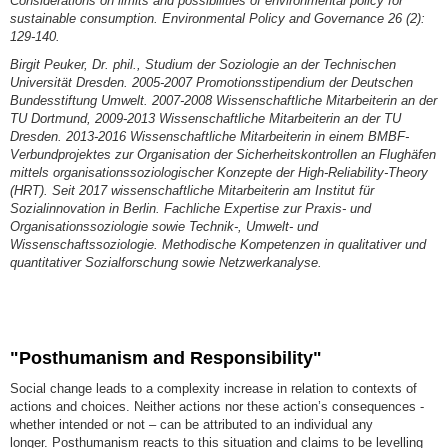
Considerations on limits and possibilities of environmental policy for
sustainable consumption. Environmental Policy and Governance 26 (2):
129-140.
Birgit Peuker, Dr. phil., Studium der Soziologie an der Technischen
Universität Dresden. 2005-2007 Promotionsstipendium der Deutschen
Bundesstiftung Umwelt. 2007-2008 Wissenschaftliche Mitarbeiterin an der
TU Dortmund, 2009-2013 Wissenschaftliche Mitarbeiterin an der TU
Dresden. 2013-2016 Wissenschaftliche Mitarbeiterin in einem BMBF-
Verbundprojektes zur Organisation der Sicherheitskontrollen an Flughäfen
mittels organisationssoziologischer Konzepte der High-Reliability-Theory
(HRT). Seit 2017 wissenschaftliche Mitarbeiterin am Institut für
Sozialinnovation in Berlin. Fachliche Expertise zur Praxis- und
Organisationssoziologie sowie Technik-, Umwelt- und
Wissenschaftssoziologie. Methodische Kompetenzen in qualitativer und
quantitativer Sozialforschung sowie Netzwerkanalyse.
"Posthumanism and Responsibility"
Social change leads to a complexity increase in relation to contexts of
actions and choices. Neither actions nor these action’s consequences -
whether intended or not – can be attributed to an individual any
longer. Posthumanism reacts to this situation and claims to be levelling