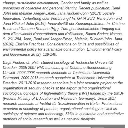
change, sustainable development, Gender and family as well as
processes of collective and personal identity. Recent publication: René
John und Melanie Jaeger-Erben, Jana Rückert-John (2017): Soziale
Innovation: Verheißung oder Verführung? In: GAIA 26/3, René John und
Jana Rückert-John (2016): Innovativität der Konsumpraktiken. In: Cristina
Besio und Gaetano Romano (Hg.): Zum gesellschaftlichen Umgang mit
dem Klimawandel Kooperationen und Kollisionen, Baden-Baden: Nomos,
S. 261-284, John, René und Jaeger-Erben, Melanie; Rückert-John, Jana
(2016): Elusive Practices: Considerations on limits and possibilities of
environmental policy for sustainable consumption. Environmental Policy
and Governance 26 (2): 129-140.
Birgit Peuker, dr. phil., studied sociology at Technische Universität
Dresden. 2005-2007 PhD scholarship of Deutsche Bundesstiftung
Umwelt. 2007-2008 research associate at Technische Universität
Dortmund, 2009-2013 research associate at Technische Universität
Dresden. 2013-2016 research associate in a joint research project on the
organization of security checks at the airport using organizational
sociological concepts of high-reliability theory (HRT) funded by the BMBF
(Federal Ministry of Education and Research, Germany). Since 2017
research associate at Institut für Sozialinnovation in Berlin. Professional
expertise in sociology of practice, organizational sociology as well as
sociology of science and technology. Skills in qualitative and quantitative
methods of social research as well as network Analysis.