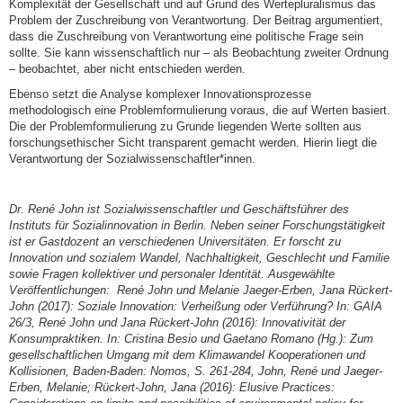
Komplexität der Gesellschaft und auf Grund des Wertepluralismus das
Problem der Zuschreibung von Verantwortung. Der Beitrag argumentiert,
dass die Zuschreibung von Verantwortung eine politische Frage sein
sollte. Sie kann wissenschaftlich nur – als Beobachtung zweiter Ordnung
– beobachtet, aber nicht entschieden werden.
Ebenso setzt die Analyse komplexer Innovationsprozesse
methodologisch eine Problemformulierung voraus, die auf Werten basiert.
Die der Problemformulierung zu Grunde liegenden Werte sollten aus
forschungsethischer Sicht transparent gemacht werden. Hierin liegt die
Verantwortung der Sozialwissenschaftler*innen.
Dr. René John ist Sozialwissenschaftler und Geschäftsführer des
Instituts für Sozialinnovation in Berlin. Neben seiner Forschungstätigkeit
ist er Gastdozent an verschiedenen Universitäten. Er forscht zu
Innovation und sozialem Wandel, Nachhaltigkeit, Geschlecht und Familie
sowie Fragen kollektiver und personaler Identität. Ausgewählte
Veröffentlichungen: René John und Melanie Jaeger-Erben, Jana Rückert-
John (2017): Soziale Innovation: Verheißung oder Verführung? In: GAIA
26/3, René John und Jana Rückert-John (2016): Innovativität der
Konsumpraktiken. In: Cristina Besio und Gaetano Romano (Hg.): Zum
gesellschaftlichen Umgang mit dem Klimawandel Kooperationen und
Kollisionen, Baden-Baden: Nomos, S. 261-284, John, René und Jaeger-
Erben, Melanie; Rückert-John, Jana (2016): Elusive Practices: